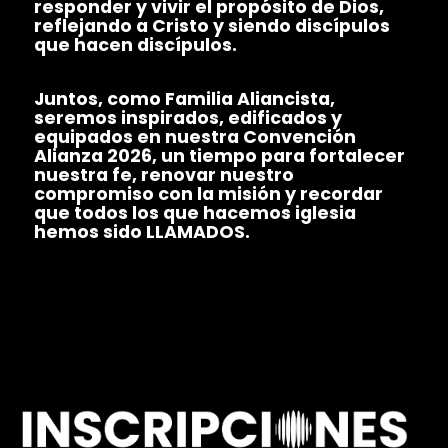
Paul Copan
responder y vivir el propósito de Dios,
reflejando a Cristo y siendo discípulos
que hacen discípulos.
Filósofo, teólogo y apologeta cristiano; autor de
más de 45 libros sobre apologética, ética y
Juntos, como Familia Aliancista,
filosofía. Su ministerio se ha enfocado en
seremos inspirados, edificados y
fortalecer la fe de los creyentes y responder,
equipados en nuestra Convención
desde una perspectiva bíblica y académica, a los
Alianza 2026, un tiempo para fortalecer
principales desafíos del cristianismo actual. En
nuestra fe, renovar nuestro
nuestra Convención Alianza 2026, sus
compromiso con la misión y recordar
enseñanzas equiparán a la Iglesia para defender
que todos los que hacemos iglesia
su fe con convicción, sabiduría y amor en el
hemos sido LLAMADOS.
mundo de hoy.