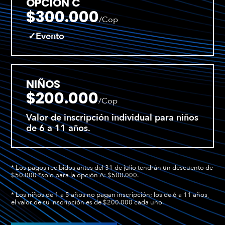
OPCIÓN C
$300.000
/Cop
Evento
NIÑOS
$200.000
/Cop
Valor de inscripción individual para niños
de 6 a 11 años.
* Los pagos recibidos antes del 31 de julio tendrán un descuento de
$50.000 *solo para la opción A: $500.000.
* Los niños de 1 a 5 años no pagan inscripción; los de 6 a 11 años,
el valor de su inscripción es de $200.000 cada uno.